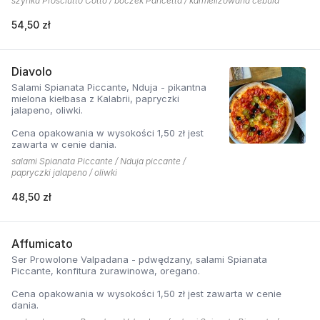
szynka Prosciutto Cotto / boczek Pancetta / karmelizowana cebula
54,50 zł
Diavolo
Salami Spianata Piccante, Nduja - pikantna
mielona kiełbasa z Kalabrii, papryczki
jalapeno, oliwki.
Cena opakowania w wysokości 1,50 zł jest
zawarta w cenie dania.
salami Spianata Piccante / Nduja piccante /
papryczki jalapeno / oliwki
48,50 zł
Affumicato
Ser Prowolone Valpadana - pdwędzany, salami Spianata
Piccante, konfitura żurawinowa, oregano.
Cena opakowania w wysokości 1,50 zł jest zawarta w cenie
dania.