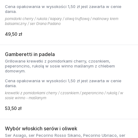
Cena opakowania w wysokości 1,50 zł jest zawarta w cenie
dania.
pomidorki cherry / rukola / kapary / oliwą truflową / malinowy krem
balsamiczny / ser Grana Padano
49,50 zł
Gamberetti in padela
Grillowane krewetki z pomidorkami cherry, czosnkiem,
peperoncino, rukolą w sosie winno maślanym z chlebem
domowym.
Cena opakowania w wysokości 1,50 zł jest zawarta w cenie
dania.
krewetki z pomidorkami cherry / czosnkiem / peperoncino / rukolą / w
sosie winno - maślanym
53,50 zł
Wybór włoskich serów i oliwek
Ser Asiago, ser Pecorino Rosso Sikano, Pecorino Ubriaco, ser