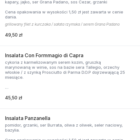
kapary, jajko, ser Grana Padano, sos Cezar, grzanki
Cena opakowania w wysokości 1,50 zł jest zawarta w cenie
dania.
grillowany filet z kurczaka / sałata rzymska / serem Grana Padano
49,50 zł
Insalata Con Formmagio di Capra
cykoria z karmelizowanym serem kozim, gruszką
marynowaną w winie, sos na bazie sera Tallegio, orzechy
włoskie / z szynką Prosciutto di Parma D.O.P dojrzewającą 25
miesiące.
Cena opakowania w wysokości 1,50 zł jest zawarta w cenie
dania.
45,50 zł
Insalata Panzanella
pomidor, grzanki, ser Burrata, oliwa z oliwek, seler naciowy,
bazylia.