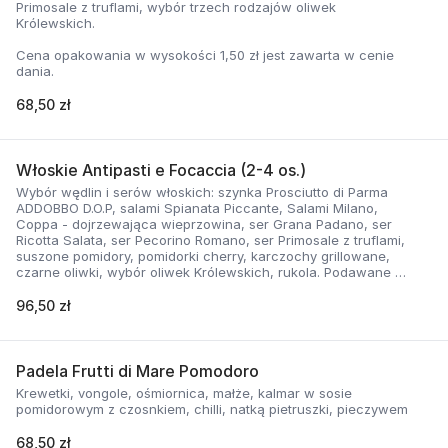
Primosale z truflami, wybór trzech rodzajów oliwek
Królewskich.
Cena opakowania w wysokości 1,50 zł jest zawarta w cenie
dania.
68,50 zł
Włoskie Antipasti e Focaccia (2-4 os.)
Wybór wędlin i serów włoskich: szynka Prosciutto di Parma
ADDOBBO D.O.P, salami Spianata Piccante, Salami Milano,
Coppa - dojrzewająca wieprzowina, ser Grana Padano, ser
Ricotta Salata, ser Pecorino Romano, ser Primosale z truflami,
suszone pomidory, pomidorki cherry, karczochy grillowane,
czarne oliwki, wybór oliwek Królewskich, rukola. Podawane z
Focaccią ziołową z rozmarynem.
96,50 zł
Cena opakowania w wysokości 1,50 zł jest zawarta w cenie
dania.
Padela Frutti di Mare Pomodoro
Krewetki, vongole, ośmiornica, małże, kalmar w sosie
pomidorowym z czosnkiem, chilli, natką pietruszki, pieczywem
68,50 zł