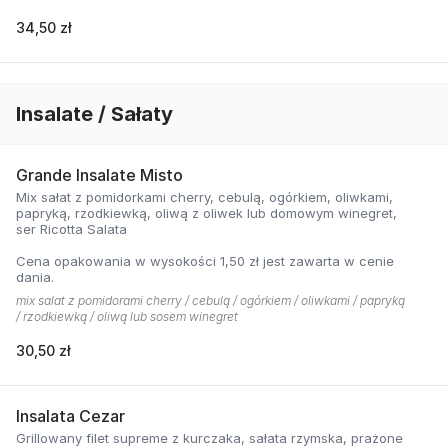
34,50 zł
Insalate / Sałaty
Grande Insalate Misto
Mix sałat z pomidorkami cherry, cebulą, ogórkiem, oliwkami,
papryką, rzodkiewką, oliwą z oliwek lub domowym winegret,
ser Ricotta Salata
Cena opakowania w wysokości 1,50 zł jest zawarta w cenie
dania.
mix salat z pomidorami cherry / cebulą / ogórkiem / oliwkami / papryką
/ rzodkiewką / oliwą lub sosem winegret
30,50 zł
Insalata Cezar
Grillowany filet supreme z kurczaka, sałata rzymska, prażone