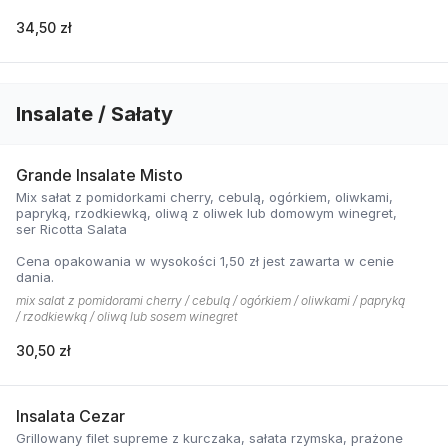
34,50 zł
Insalate / Sałaty
Grande Insalate Misto
Mix sałat z pomidorkami cherry, cebulą, ogórkiem, oliwkami,
papryką, rzodkiewką, oliwą z oliwek lub domowym winegret,
ser Ricotta Salata
Cena opakowania w wysokości 1,50 zł jest zawarta w cenie
dania.
mix salat z pomidorami cherry / cebulą / ogórkiem / oliwkami / papryką
/ rzodkiewką / oliwą lub sosem winegret
30,50 zł
Insalata Cezar
Grillowany filet supreme z kurczaka, sałata rzymska, prażone