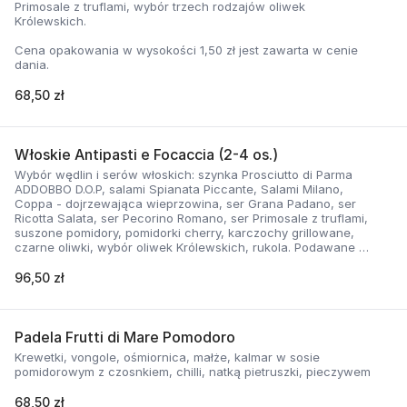
Primosale z truflami, wybór trzech rodzajów oliwek
Królewskich.
Cena opakowania w wysokości 1,50 zł jest zawarta w cenie
dania.
68,50 zł
Włoskie Antipasti e Focaccia (2-4 os.)
Wybór wędlin i serów włoskich: szynka Prosciutto di Parma
ADDOBBO D.O.P, salami Spianata Piccante, Salami Milano,
Coppa - dojrzewająca wieprzowina, ser Grana Padano, ser
Ricotta Salata, ser Pecorino Romano, ser Primosale z truflami,
suszone pomidory, pomidorki cherry, karczochy grillowane,
czarne oliwki, wybór oliwek Królewskich, rukola. Podawane z
Focaccią ziołową z rozmarynem.
96,50 zł
Cena opakowania w wysokości 1,50 zł jest zawarta w cenie
dania.
Padela Frutti di Mare Pomodoro
Krewetki, vongole, ośmiornica, małże, kalmar w sosie
pomidorowym z czosnkiem, chilli, natką pietruszki, pieczywem
68,50 zł