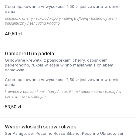
Cena opakowania w wysokości 1,50 zł jest zawarta w cenie
dania.
pomidorki cherry / rukola / kapary / oliwą truflową / malinowy krem
balsamiczny / ser Grana Padano
49,50 zł
Gamberetti in padela
Grillowane krewetki z pomidorkami cherry, czosnkiem,
peperoncino, rukolą w sosie winno maślanym z chlebem
domowym.
Cena opakowania w wysokości 1,50 zł jest zawarta w cenie
dania.
krewetki z pomidorkami cherry / czosnkiem / peperoncino / rukolą / w
sosie winno - maślanym
53,50 zł
Wybór włoskich serów i oliwek
Ser Asiago, ser Pecorino Rosso Sikano, Pecorino Ubriaco, ser