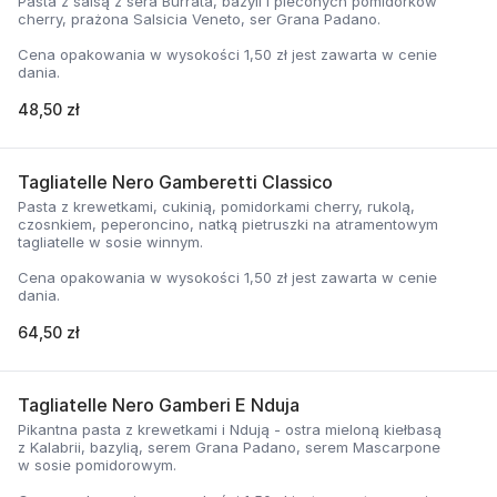
Pasta z salsą z sera Burrata, bazyli i pieconych pomidorków
cherry, prażona Salsicia Veneto, ser Grana Padano.
Cena opakowania w wysokości 1,50 zł jest zawarta w cenie
dania.
48,50 zł
Tagliatelle Nero Gamberetti Classico
Pasta z krewetkami, cukinią, pomidorkami cherry, rukolą,
czosnkiem, peperoncino, natką pietruszki na atramentowym
tagliatelle w sosie winnym.
Cena opakowania w wysokości 1,50 zł jest zawarta w cenie
dania.
64,50 zł
Tagliatelle Nero Gamberi E Nduja
Pikantna pasta z krewetkami i Ndują - ostra mieloną kiełbasą
z Kalabrii, bazylią, serem Grana Padano, serem Mascarpone
w sosie pomidorowym.