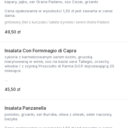
kapary, jajko, ser Grana Padano, sos Cezar, grzanki
Cena opakowania w wysokości 1,50 zł jest zawarta w cenie
dania.
grillowany filet z kurczaka / sałata rzymska / serem Grana Padano
49,50 zł
Insalata Con Formmagio di Capra
cykoria z karmelizowanym serem kozim, gruszką
marynowaną w winie, sos na bazie sera Tallegio, orzechy
włoskie / z szynką Prosciutto di Parma D.O.P dojrzewającą 25
miesiące.
Cena opakowania w wysokości 1,50 zł jest zawarta w cenie
dania.
45,50 zł
Insalata Panzanella
pomidor, grzanki, ser Burrata, oliwa z oliwek, seler naciowy,
bazylia.