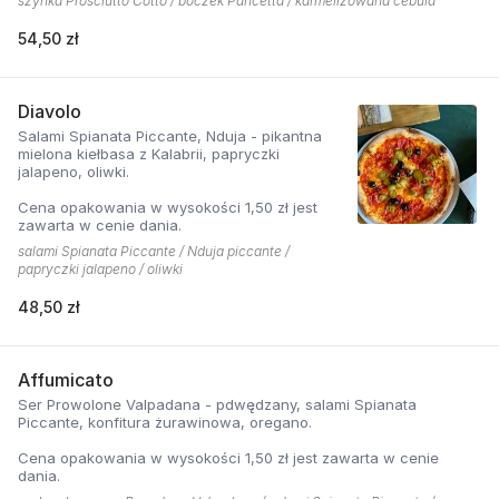
szynka Prosciutto Cotto / boczek Pancetta / karmelizowana cebula
54,50 zł
Diavolo
Salami Spianata Piccante, Nduja - pikantna
mielona kiełbasa z Kalabrii, papryczki
jalapeno, oliwki.
Cena opakowania w wysokości 1,50 zł jest
zawarta w cenie dania.
salami Spianata Piccante / Nduja piccante /
papryczki jalapeno / oliwki
48,50 zł
Affumicato
Ser Prowolone Valpadana - pdwędzany, salami Spianata
Piccante, konfitura żurawinowa, oregano.
Cena opakowania w wysokości 1,50 zł jest zawarta w cenie
dania.