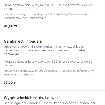
Cena opakowania w wysokości 1,50 zł jest zawarta w cenie
dania.
pomidorki cherry / rukola / kapary / oliwą truflową / malinowy krem
balsamiczny / ser Grana Padano
49,50 zł
Gamberetti in padela
Grillowane krewetki z pomidorkami cherry, czosnkiem,
peperoncino, rukolą w sosie winno maślanym z chlebem
domowym.
Cena opakowania w wysokości 1,50 zł jest zawarta w cenie
dania.
krewetki z pomidorkami cherry / czosnkiem / peperoncino / rukolą / w
sosie winno - maślanym
53,50 zł
Wybór włoskich serów i oliwek
Ser Asiago, ser Pecorino Rosso Sikano, Pecorino Ubriaco, ser