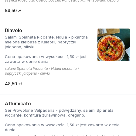
szynka Prosciutto Cotto / boczek Pancetta / karmelizowana cebula
54,50 zł
Diavolo
Salami Spianata Piccante, Nduja - pikantna
mielona kiełbasa z Kalabrii, papryczki
jalapeno, oliwki.
Cena opakowania w wysokości 1,50 zł jest
zawarta w cenie dania.
salami Spianata Piccante / Nduja piccante /
papryczki jalapeno / oliwki
48,50 zł
Affumicato
Ser Prowolone Valpadana - pdwędzany, salami Spianata
Piccante, konfitura żurawinowa, oregano.
Cena opakowania w wysokości 1,50 zł jest zawarta w cenie
dania.