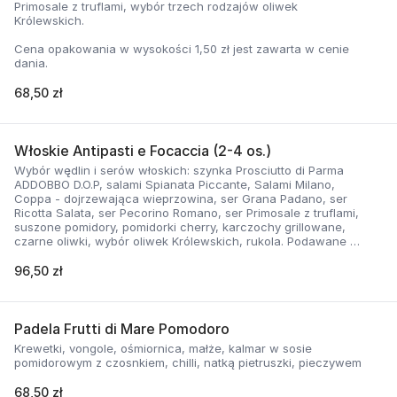
Primosale z truflami, wybór trzech rodzajów oliwek
Królewskich.
Cena opakowania w wysokości 1,50 zł jest zawarta w cenie
dania.
68,50 zł
Włoskie Antipasti e Focaccia (2-4 os.)
Wybór wędlin i serów włoskich: szynka Prosciutto di Parma
ADDOBBO D.O.P, salami Spianata Piccante, Salami Milano,
Coppa - dojrzewająca wieprzowina, ser Grana Padano, ser
Ricotta Salata, ser Pecorino Romano, ser Primosale z truflami,
suszone pomidory, pomidorki cherry, karczochy grillowane,
czarne oliwki, wybór oliwek Królewskich, rukola. Podawane z
Focaccią ziołową z rozmarynem.
96,50 zł
Cena opakowania w wysokości 1,50 zł jest zawarta w cenie
dania.
Padela Frutti di Mare Pomodoro
Krewetki, vongole, ośmiornica, małże, kalmar w sosie
pomidorowym z czosnkiem, chilli, natką pietruszki, pieczywem
68,50 zł