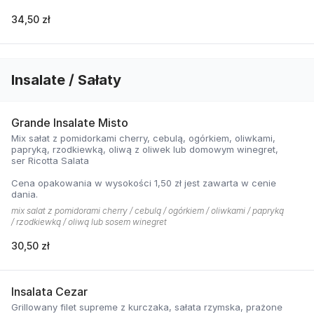
34,50 zł
Insalate / Sałaty
Grande Insalate Misto
Mix sałat z pomidorkami cherry, cebulą, ogórkiem, oliwkami,
papryką, rzodkiewką, oliwą z oliwek lub domowym winegret,
ser Ricotta Salata
Cena opakowania w wysokości 1,50 zł jest zawarta w cenie
dania.
mix salat z pomidorami cherry / cebulą / ogórkiem / oliwkami / papryką
/ rzodkiewką / oliwą lub sosem winegret
30,50 zł
Insalata Cezar
Grillowany filet supreme z kurczaka, sałata rzymska, prażone