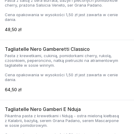
Pasta z salsą z sera Burrata, bazyli i pieconych pomidorków
cherry, prażona Salsicia Veneto, ser Grana Padano.
Cena opakowania w wysokości 1,50 zł jest zawarta w cenie
dania.
48,50 zł
Tagliatelle Nero Gamberetti Classico
Pasta z krewetkami, cukinią, pomidorkami cherry, rukolą,
czosnkiem, peperoncino, natką pietruszki na atramentowym
tagliatelle w sosie winnym.
Cena opakowania w wysokości 1,50 zł jest zawarta w cenie
dania.
64,50 zł
Tagliatelle Nero Gamberi E Nduja
Pikantna pasta z krewetkami i Ndują - ostra mieloną kiełbasą
z Kalabrii, bazylią, serem Grana Padano, serem Mascarpone
w sosie pomidorowym.