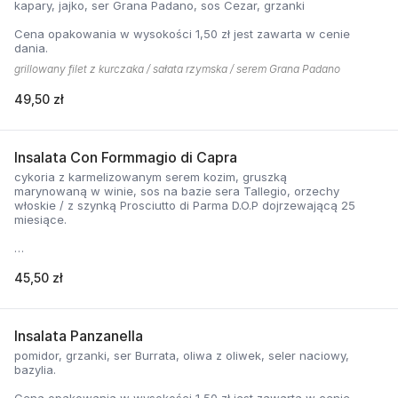
kapary, jajko, ser Grana Padano, sos Cezar, grzanki
Cena opakowania w wysokości 1,50 zł jest zawarta w cenie
dania.
grillowany filet z kurczaka / sałata rzymska / serem Grana Padano
49,50 zł
Insalata Con Formmagio di Capra
cykoria z karmelizowanym serem kozim, gruszką
marynowaną w winie, sos na bazie sera Tallegio, orzechy
włoskie / z szynką Prosciutto di Parma D.O.P dojrzewającą 25
miesiące.
Cena opakowania w wysokości 1,50 zł jest zawarta w cenie
dania.
45,50 zł
Insalata Panzanella
pomidor, grzanki, ser Burrata, oliwa z oliwek, seler naciowy,
bazylia.