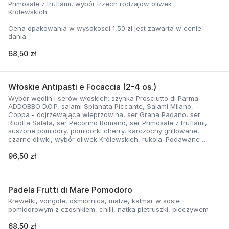
Primosale z truflami, wybór trzech rodzajów oliwek
Królewskich.
Cena opakowania w wysokości 1,50 zł jest zawarta w cenie
dania.
68,50 zł
Włoskie Antipasti e Focaccia (2-4 os.)
Wybór wędlin i serów włoskich: szynka Prosciutto di Parma
ADDOBBO D.O.P, salami Spianata Piccante, Salami Milano,
Coppa - dojrzewająca wieprzowina, ser Grana Padano, ser
Ricotta Salata, ser Pecorino Romano, ser Primosale z truflami,
suszone pomidory, pomidorki cherry, karczochy grillowane,
czarne oliwki, wybór oliwek Królewskich, rukola. Podawane z
Focaccią ziołową z rozmarynem.
96,50 zł
Cena opakowania w wysokości 1,50 zł jest zawarta w cenie
dania.
Padela Frutti di Mare Pomodoro
Krewetki, vongole, ośmiornica, małże, kalmar w sosie
pomidorowym z czosnkiem, chilli, natką pietruszki, pieczywem
68,50 zł