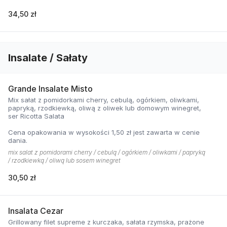
34,50 zł
Insalate / Sałaty
Grande Insalate Misto
Mix sałat z pomidorkami cherry, cebulą, ogórkiem, oliwkami,
papryką, rzodkiewką, oliwą z oliwek lub domowym winegret,
ser Ricotta Salata
Cena opakowania w wysokości 1,50 zł jest zawarta w cenie
dania.
mix salat z pomidorami cherry / cebulą / ogórkiem / oliwkami / papryką
/ rzodkiewką / oliwą lub sosem winegret
30,50 zł
Insalata Cezar
Grillowany filet supreme z kurczaka, sałata rzymska, prażone