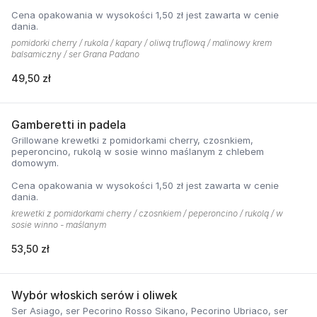
Cena opakowania w wysokości 1,50 zł jest zawarta w cenie
dania.
pomidorki cherry / rukola / kapary / oliwą truflową / malinowy krem
balsamiczny / ser Grana Padano
49,50 zł
Gamberetti in padela
Grillowane krewetki z pomidorkami cherry, czosnkiem,
peperoncino, rukolą w sosie winno maślanym z chlebem
domowym.
Cena opakowania w wysokości 1,50 zł jest zawarta w cenie
dania.
krewetki z pomidorkami cherry / czosnkiem / peperoncino / rukolą / w
sosie winno - maślanym
53,50 zł
Wybór włoskich serów i oliwek
Ser Asiago, ser Pecorino Rosso Sikano, Pecorino Ubriaco, ser