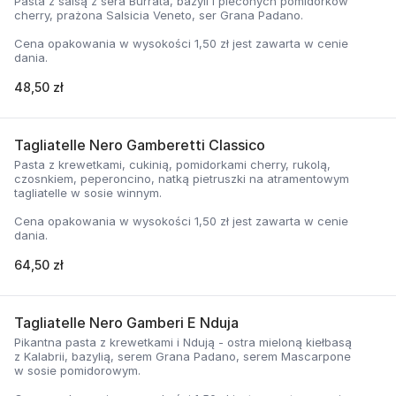
Pasta z salsą z sera Burrata, bazyli i pieconych pomidorków
cherry, prażona Salsicia Veneto, ser Grana Padano.
Cena opakowania w wysokości 1,50 zł jest zawarta w cenie
dania.
48,50 zł
Tagliatelle Nero Gamberetti Classico
Pasta z krewetkami, cukinią, pomidorkami cherry, rukolą,
czosnkiem, peperoncino, natką pietruszki na atramentowym
tagliatelle w sosie winnym.
Cena opakowania w wysokości 1,50 zł jest zawarta w cenie
dania.
64,50 zł
Tagliatelle Nero Gamberi E Nduja
Pikantna pasta z krewetkami i Ndują - ostra mieloną kiełbasą
z Kalabrii, bazylią, serem Grana Padano, serem Mascarpone
w sosie pomidorowym.