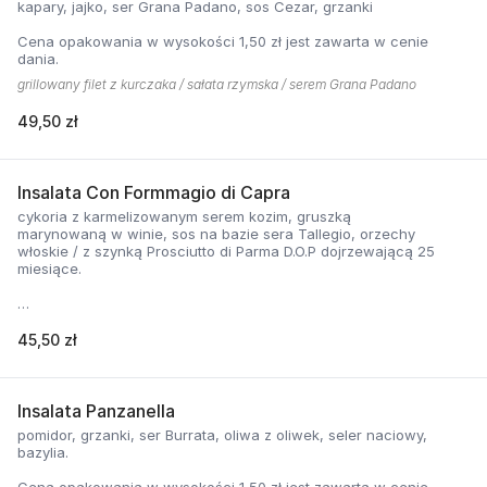
kapary, jajko, ser Grana Padano, sos Cezar, grzanki
Cena opakowania w wysokości 1,50 zł jest zawarta w cenie
dania.
grillowany filet z kurczaka / sałata rzymska / serem Grana Padano
49,50 zł
Insalata Con Formmagio di Capra
cykoria z karmelizowanym serem kozim, gruszką
marynowaną w winie, sos na bazie sera Tallegio, orzechy
włoskie / z szynką Prosciutto di Parma D.O.P dojrzewającą 25
miesiące.
Cena opakowania w wysokości 1,50 zł jest zawarta w cenie
dania.
45,50 zł
Insalata Panzanella
pomidor, grzanki, ser Burrata, oliwa z oliwek, seler naciowy,
bazylia.