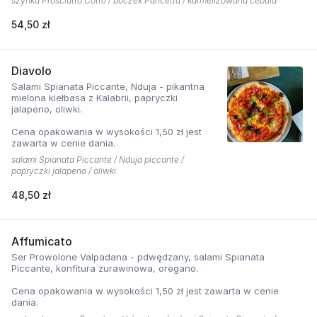
szynka Prosciutto Cotto / boczek Pancetta / karmelizowana cebula
54,50 zł
Diavolo
Salami Spianata Piccante, Nduja - pikantna
mielona kiełbasa z Kalabrii, papryczki
jalapeno, oliwki.
Cena opakowania w wysokości 1,50 zł jest
zawarta w cenie dania.
salami Spianata Piccante / Nduja piccante /
papryczki jalapeno / oliwki
48,50 zł
Affumicato
Ser Prowolone Valpadana - pdwędzany, salami Spianata
Piccante, konfitura żurawinowa, oregano.
Cena opakowania w wysokości 1,50 zł jest zawarta w cenie
dania.