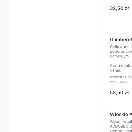
32,50 zł
Gamberett
Grillowane 
peperoncin
domowym.
Cena opakow
dania.
krewetki z po
sosie winno 
53,50 zł
Włoskie A
Wybór wędli
ADDOBBO D.O
Coppa - do