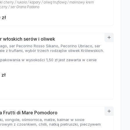
i cherry / rukola / kapary / oliwą truflową / malinowy krem
czny / ser Grana Padano
 zł
 włoskich serów i oliwek
iago, ser Pecorino Rosso Sikano, Pecorino Ubriaco, ser
le z truflami, wybór trzech rodzajów oliwek Królewskich.
pakowania w wysokości 1,50 zł jest zawarta w cenie
 zł
a Frutti di Mare Pomodoro
ki, vongole, ośmiornica, małże, kalmar w sosie
rowym z czosnkiem, chilli, natką pietruszki, pieczywem