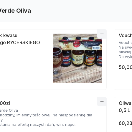
Verde Oliva
k kwasu
Vouch
ego RYCERSKIEGO
Vouche
Na świę
bliskie
Do wyk
50,00
100zł
Oliwa
0,5 L
erde Oliva
urodziny, imieniny teściowej, na niespodziankę dla
by
60,23
tania na ofertę naszych dań, win, napoi.