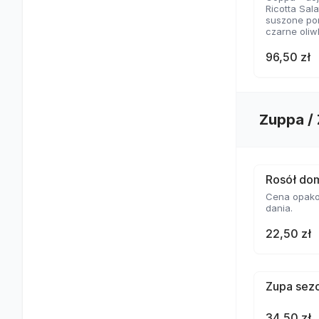
Ricotta Sal
suszone pom
czarne oliw
Focaccią z
96,50 zł
Cena opakow
dania.
Zuppa /
Rosół do
Cena opakow
dania.
22,50 zł
Zupa sezo
34,50 zł