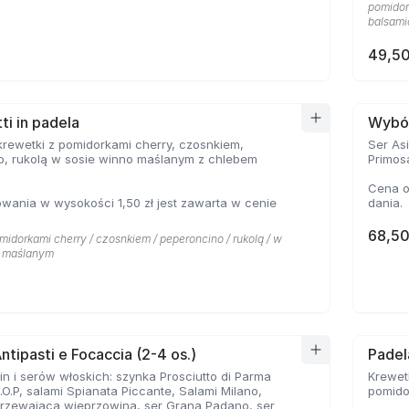
pomidork
balsami
49,50
i in padela
Wybór
krewetki z pomidorkami cherry, czosnkiem,
Ser As
o, rukolą w sosie winno maślanym z chlebem
Primosa
Cena o
ania w wysokości 1,50 zł jest zawarta w cenie
dania.
68,50
midorkami cherry / czosnkiem / peperoncino / rukolą / w
- maślanym
ntipasti e Focaccia (2-4 os.)
Padel
n i serów włoskich: szynka Prosciutto di Parma
Krewet
.P, salami Spianata Piccante, Salami Milano,
pomido
jrzewająca wieprzowina, ser Grana Padano, ser