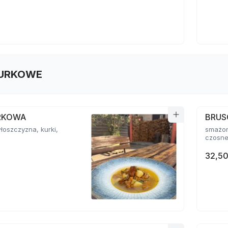
URKOWE
RKOWA
BRUS
włoszczyzna, kurki,
smażon
czosne
32,50