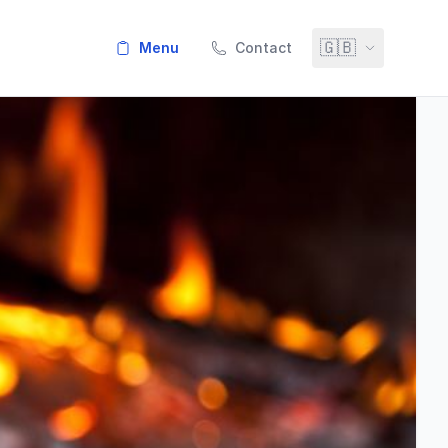
🇬🇧
menu
Contact