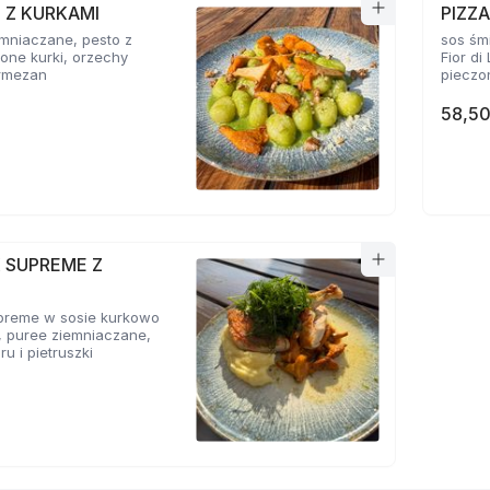
 Z KURKAMI
PIZZ
mniaczane, pesto z
sos śm
żone kurki, orzechy
Fior di
armezan
pieczon
58,50
 SUPREME Z
preme w sosie kurkowo
, puree ziemniaczane,
ru i pietruszki