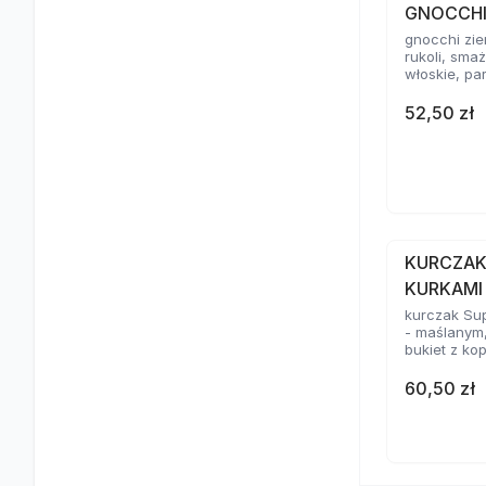
GNOCCHI
gnocchi zie
rukoli, sma
włoskie, p
52,50 zł
KURCZAK
KURKAMI
kurczak Su
- maślanym
bukiet z kop
60,50 zł