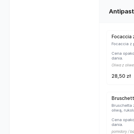
Antipast
Focaccia 
Focaccia z p
Cena opakow
dania.
Oliwa z oliwe
28,50 zł
Bruschett
Bruschetta 
oliwą, ruko
Cena opakow
dania.
pomidory / ba