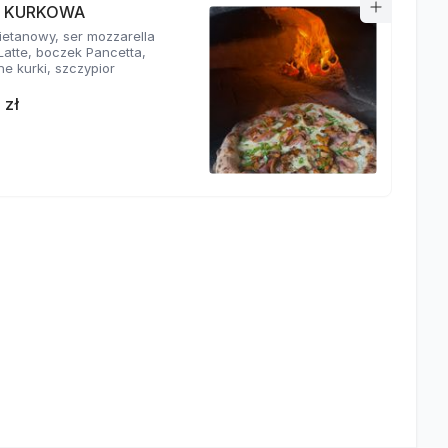
A KURKOWA
ietanowy, ser mozzarella
 Latte, boczek Pancetta,
e kurki, szczypior
 zł