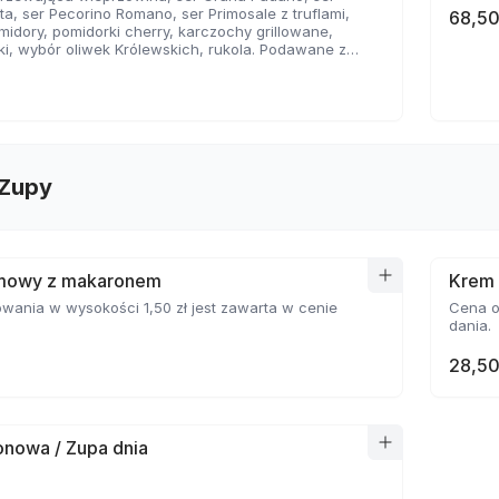
ata, ser Pecorino Romano, ser Primosale z truflami,
68,50
idory, pomidorki cherry, karczochy grillowane,
ki, wybór oliwek Królewskich, rukola. Podawane z
iołową z rozmarynem.
ania w wysokości 1,50 zł jest zawarta w cenie
 Zupy
mowy z makaronem
Krem 
ania w wysokości 1,50 zł jest zawarta w cenie
Cena o
dania.
28,50
nowa / Zupa dnia