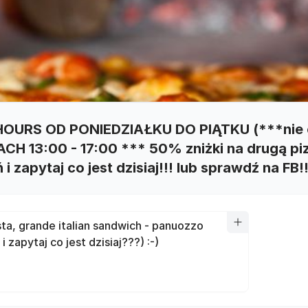
OURS OD PONIEDZIAŁKU DO PIĄTKU (***nie o
H 13:00 - 17:00 *** 50% zniżki na drugą piz
i zapytaj co jest dzisiaj!!! lub sprawdź na FB!!
sta, grande italian sandwich - panuozzo
 zapytaj co jest dzisiaj???) :-)