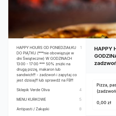
HAPPY HOURS OD PONIEDZIAŁKU
1
HAPPY H
DO PIĄTKU (***nie obowiązuje w
GODZINAC
dni Świąteczne) W GODZINACH
zadzwoń 
13:00 - 17:00 *** 50% zniżki na
drugą pizzę, makaron lub
sandwich!!! - zadzwoń i zapytaj co
jest dzisiaj!!! lub sprawdź na FB!!!
Pizza, pa
Sklepik Verde Oliva
4
(zadzwoń i
MENU KURKOWE
5
0,00 zł
Antipasti / Zakąski
8