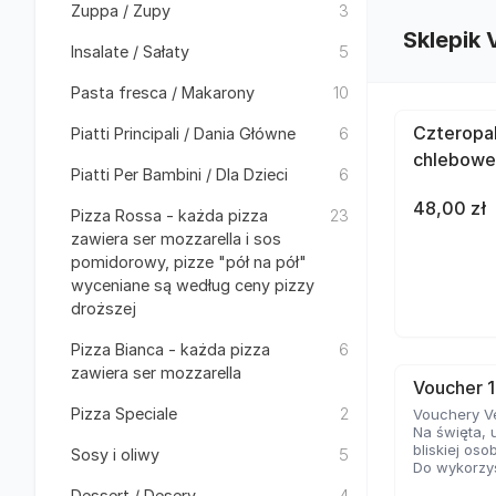
Zuppa / Zupy
3
Sklepik 
Insalate / Sałaty
5
Pasta fresca / Makarony
10
Czteropa
Piatti Principali / Dania Główne
6
chlebow
Piatti Per Bambini / Dla Dzieci
6
48,00 zł
Pizza Rossa - każda pizza
23
zawiera ser mozzarella i sos
pomidorowy, pizze "pół na pół"
wyceniane są według ceny pizzy
droższej
Pizza Bianca - każda pizza
6
zawiera ser mozzarella
Voucher 
Pizza Speciale
2
Vouchery V
Na święta, 
bliskiej oso
Sosy i oliwy
5
Do wykorzys
Dessert / Desery
4