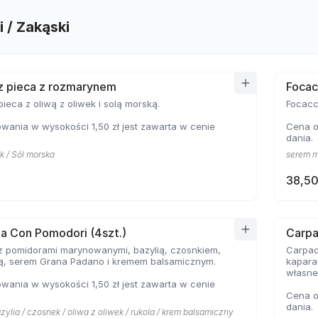
i / Zakąski
z pieca z rozmarynem
Focacc
ieca z oliwą z oliwek i solą morską.
Focacci
ania w wysokości 1,50 zł jest zawarta w cenie
Cena o
dania.
k / Sól morska
serem mo
38,50
a Con Pomodori (4szt.)
Carp
z pomidorami marynowanymi, bazylią, czosnkiem,
Carpac
lą, serem Grana Padano i kremem balsamicznym.
kapara
własne
ania w wysokości 1,50 zł jest zawarta w cenie
Cena o
dania.
zylia / czosnek / oliwa z oliwek / rukola / krem balsamiczny